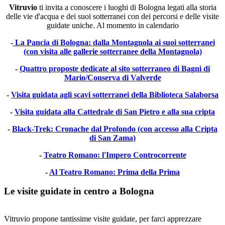
Vitruvio
ti invita a conoscere i luoghi di Bologna legati alla storia
delle vie d'acqua e dei suoi sotterranei con dei percorsi e delle visite
guidate uniche. Al momento in calendario
-
La Pancia di Bologna: dalla Montagnola ai suoi sotterranei
(con visita alle gallerie sotterranee della Montagnola)
-
Quattro proposte dedicate al sito sotterraneo di Bagni di
Mario/Conserva di Valverde
-
Visita guidata agli scavi sotterranei della Biblioteca Salaborsa
-
Visita guidata alla Cattedrale di San Pietro e alla sua cripta
-
Black-Trek: Cronache dal Profondo (con accesso alla Cripta
di San Zama)
-
Teatro Romano: l'Impero Controcorrente
-
Al Teatro Romano: Prima della Prima
Le visite guidate in centro a Bologna
Vitruvio propone tantissime visite guidate, per farci apprezzare