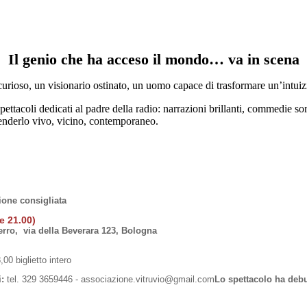
Il genio che ha acceso il mondo… va in scena
curioso, un visionario ostinato, un uomo capace di trasformare un’intuiz
pettacoli dedicati al padre della radio: narrazioni brillanti, commedie sor
enderlo vivo, vicino, contemporaneo.
one consigliata
re 21.00)
erro, via della Beverara 123, Bologna
,00 biglietto intero
i:
tel. 329 3659446 - associazione.vitruvio@gmail.com
Lo spettacolo ha debu