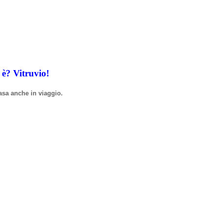
i
è
? Vitruvio!
asa anche in viaggio.