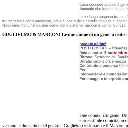
Cosa succede quando il genio
Succede che la memoria si ac
In un luogo sospeso tra realt
in una terapia poco ortodossa, dove al posto delle cartelle cliniche ci sono 
Non come monumento, non come icona distante, ma come uomo. Curioso. Iron
GUGLIELMO & MARCONI Le due anime di un genio a teatro
prenota online!
POSTI LIMITATI – Prenotazi
9 settembre 
Data e orario
:
Ritrovo:
Sostegno del Battife
Durata:
circa 1 ora e mezza
Contributo a persona:
€ 8,00
Per
Informazioni e prenotazion
co
Personaggi e interpreti:
Due comici. Un genio. Una 
e irresistibile comicità pr
vestono le due anime del genio: il Guglielmo visionario e il Marconi 