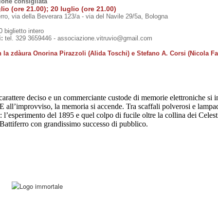
one consigliata
lio (ore 21.00); 20 luglio (ore 21.00)
ro, via della Beverara 123/a - via del Navile 29/5a, Bologna
 biglietto intero
i:
tel. 329 3659446 - associazione.vitruvio@gmail.com
 la zdàura Onorina Pirazzoli (Alida Toschi) e Stefano A. Corsi (Nicola Fa
rattere deciso e un commerciante custode di memorie elettroniche si inc
 all’improvviso, la memoria si accende. Tra scaffali polverosi e lampadi
’esperimento del 1895 e quel colpo di fucile oltre la collina dei Celesti
 Battiferro con grandissimo successo di pubblico.