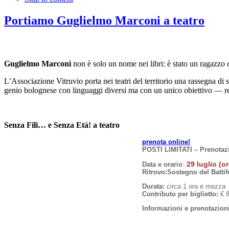
Portiamo Guglielmo Marconi a teatro
Guglielmo Marconi
non è solo un nome nei libri: è stato un ragazzo 
L’Associazione Vitruvio porta nei teatri del territorio una rassegna di s
genio bolognese con linguaggi diversi ma con un unico obiettivo — r
Senza Fili… e Senza Età! a teatro
prenota online!
POSTI LIMITATI – Prenotazi
29 luglio (o
Data e orario
:
Ritrovo:
Sostegno del Battif
Durata:
circa 1 ora e mezza
Contributo per biglietto:
€ 8
Informazioni e prenotazion