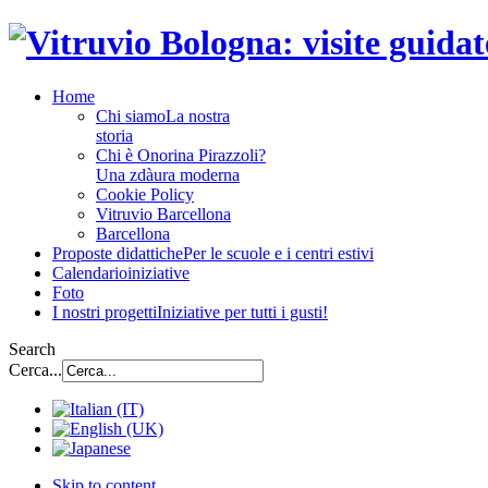
Home
Chi siamo
La nostra
storia
Chi è Onorina Pirazzoli?
Una zdàura moderna
Cookie Policy
Vitruvio Barcellona
Barcellona
Proposte didattiche
Per le scuole e i centri estivi
Calendario
iniziative
Foto
I nostri progetti
Iniziative per tutti i gusti!
Search
Cerca...
Skip to content