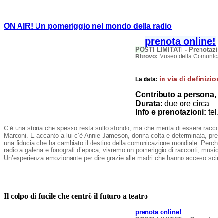
ON AIR! Un pomeriggio nel mondo della radio
prenota online!
PO
STI LIMITATI - Prenotaz
Ritrovo:
Museo della Comunicazi
in via di definizi
La data:
Contributo a persona, 
Durata:
due ore circa
Info e prenotazioni:
te
C’è una storia che spesso resta sullo sfondo, ma che merita di essere raccont
Marconi. E accanto a lui c’è Annie Jameson, donna colta e determinata, prese
una fiducia che ha cambiato il destino della comunicazione mondiale. Perché
radio a galena e fonografi d’epoca, vivremo un pomeriggio di racconti, mus
Un’esperienza emozionante per dire grazie alle madri che hanno acceso scin
Il colpo di fucile che centrò il futuro a teatro
prenota online!