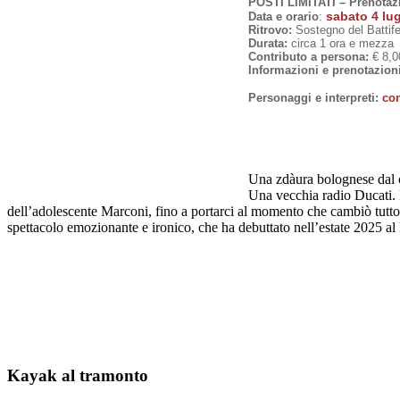
POSTI LIMITATI – Prenotazi
sabato 4 lug
Data e orario
:
Ritrovo:
Sostegno del Battifer
Durata:
circa 1 ora e mezza
Contributo a persona:
€ 8,00
Informazioni e prenotazion
Personaggi e interpreti:
con
Una zdàura bolognese dal ca
Una vecchia radio Ducati. E
dell’adolescente Marconi, fino a portarci al momento che cambiò tutto: l
spettacolo emozionante e ironico, che ha debuttato nell’estate 2025 al
Kayak al tramonto