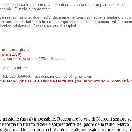
 delle onde radio entra in una casa di cura che sembra un palcoscenico?
cende. E inizia a trasmettere.
à e immaginazione, due medici decisamente fuori dagli schemi guidano un coro
canzoni, ricordi, battute fulminanti e improvvise scintille di poesia. Ed è prop
ico. Visionario. Capace ancora di stupirsi.
one consigliata
(ore 21.00)
rro, via della Beverara 123/a, Bologna
 biglietto intero
i:
tel. 329 3659446 - associazione.vitruvio@gmail.com
n Marco Dondarini e Davide Dalfiume (dal laboratorio di comicità d
missione (quasi) impossibile. Raccontare la vita di Marconi sembra se
ende forma un ritratto fedele e sorprendente del padre della radio. Marco 
pragmatico. Una commedia brillante che alterna risate e rigore storico, 