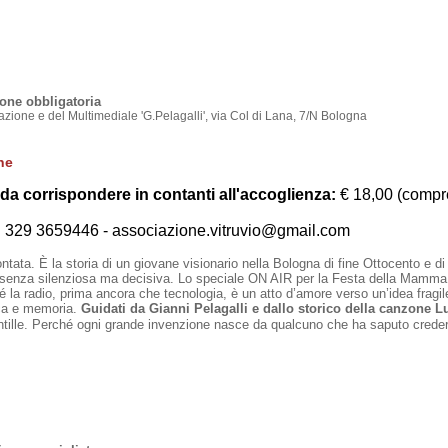
ione obbligatoria
one e del Multimediale 'G.Pelagalli', via Col di Lana, 7/N Bologna
one
da corrispondere in contanti all'accoglienza:
€ 18,00 (compre
l. 329 3659446 - associazione.vitruvio@gmail.com
ata. È la storia di un giovane visionario nella Bologna di fine Ottocento e di 
nza silenziosa ma decisiva. Lo speciale ON AIR per la Festa della Mamma parte
 la radio, prima ancora che tecnologia, è un atto d’amore verso un’idea fragi
ica e memoria.
Guidati da Gianni Pelagalli e dallo storico della canzone L
tille. Perché ogni grande invenzione nasce da qualcuno che ha saputo creder