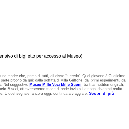
nsivo di biglietto per accesso al Museo)
una madre che, prima di tutti, gli disse “ti credo”. Quel giovane è Guglielmo
 proprio da qui: dalla soffitta di Villa Griffone, dai primi esperimenti, da
le. Nel suggestivo
Museo Mille Voci Mille Suoni
, tra trasmettitori originali,
ucio Mazzi
, attraverseremo storie di onde invisibili e sogni diventati realtà.
Scopri di più
e. E quel segnale, ancora oggi, continua a viaggiare.