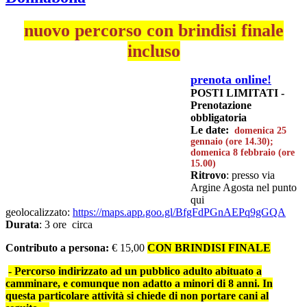
nuovo percorso con brindisi finale
incluso
prenota online!
POSTI LIMITATI -
Prenotazione
obbligatoria
Le date:
domenica 25
gennaio (ore 14.30);
domenica 8 febbraio (ore
15.00)
Ritrovo
: presso via
Argine Agosta nel punto
qui
geolocalizzato:
https://maps.app.goo.gl/BfgFdPGnAEPq9gGQA
Durata
: 3 ore circa
Contributo a persona:
€ 15,00
CON BRINDISI FINALE
- Percorso indirizzato ad un pubblico adulto abituato a
camminare, e comunque non adatto a minori di 8 anni. In
questa particolare attività si chiede di non portare cani al