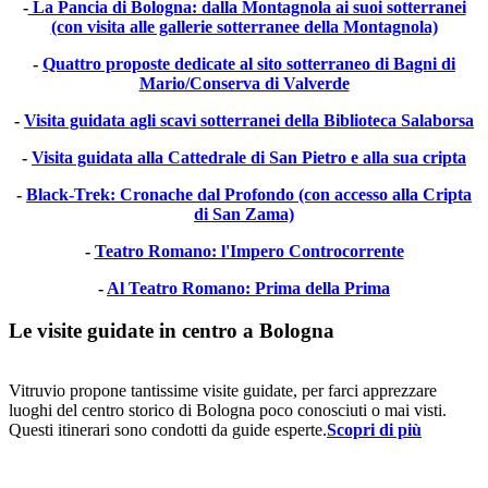
-
La Pancia di Bologna: dalla Montagnola ai suoi sotterranei
(con visita alle gallerie sotterranee della Montagnola)
-
Quattro proposte dedicate al sito sotterraneo di Bagni di
Mario/Conserva di Valverde
-
Visita guidata agli scavi sotterranei della Biblioteca Salaborsa
-
Visita guidata alla Cattedrale di San Pietro e alla sua cripta
-
Black-Trek: Cronache dal Profondo (con accesso alla Cripta
di San Zama)
-
Teatro Romano: l'Impero Controcorrente
-
Al Teatro Romano: Prima della Prima
Le visite guidate in centro a Bologna
Vitruvio propone tantissime visite guidate, per farci apprezzare
luoghi del centro storico di Bologna poco conosciuti o mai visti.
Questi itinerari sono condotti da guide esperte.
Scopri di più