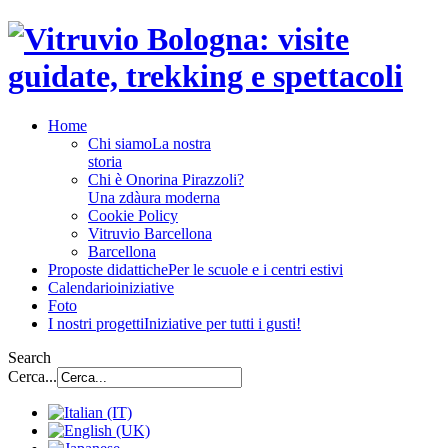
Home
Chi siamo
La nostra
storia
Chi è Onorina Pirazzoli?
Una zdàura moderna
Cookie Policy
Vitruvio Barcellona
Barcellona
Proposte didattiche
Per le scuole e i centri estivi
Calendario
iniziative
Foto
I nostri progetti
Iniziative per tutti i gusti!
Search
Cerca...