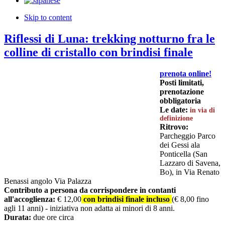
Skip to content
Riflessi di Luna: trekking notturno fra le
colline di cristallo con brindisi finale
prenota online!
Posti limitati,
prenotazione
obbligatoria
Le date:
in via di
definizione
Ritrovo:
Parcheggio Parco
dei Gessi ala
Ponticella (San
Lazzaro di Savena,
Bo), in Via Renato
Benassi angolo Via Palazza
Contributo a persona da corrispondere in contanti
all'accoglienza:
€ 12,00
con brindisi finale incluso
(€ 8,00 fino
agli 11 anni) - iniziativa non adatta ai minori di 8 anni.
Durata:
due ore circa