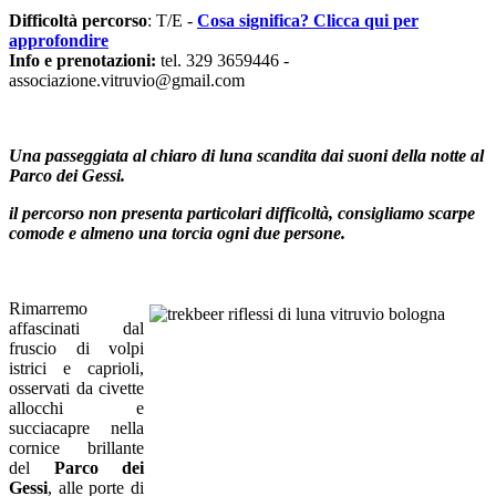
Difficoltà percorso
: T/E -
Cosa significa? Clicca qui per
approfondire
Info e prenotazioni:
tel. 329 3659446 -
associazione.vitruvio@gmail.com
Una passeggiata al chiaro di luna scandita dai suoni della notte al
Parco dei Gessi.
il
percorso non presenta particolari difficoltà
, consigliamo scarpe
comode e almeno una
torcia
ogni due persone.
Rimarremo
affascinati dal
fruscio di volpi
istrici e caprioli,
osservati da civette
allocchi e
succiacapre nella
cornice brillante
del
Parco
dei
Gessi
, alle porte di