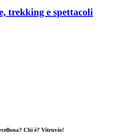
arcellona? Chi
è
? Vitruvio!