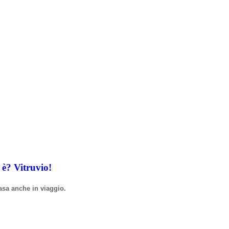
i
è
? Vitruvio!
asa anche in viaggio.