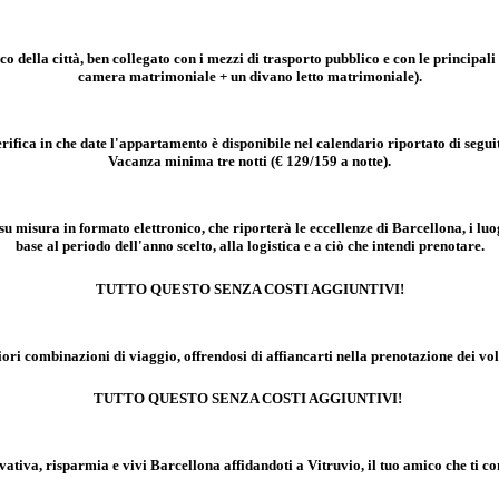
o della citt
à
, ben collegato con i mezzi di trasporto pubblico e con le principa
camera matrimoniale + un divano letto matrimoniale).
rifica in che date l'appartamento è disponibile nel calendario riportato di segui
Vacanza minima tre notti (€ 129/159 a notte).
su misura in formato elettronico, che riporter
à le
eccellenze di Barcellona, i luo
base al periodo dell'anno scelto, alla logistica e a ci
ò
che intendi prenotare.
TUTTO QUESTO SENZA COSTI AGGIUNTIVI!
iori combinazioni di viaggio, offrendosi di affiancarti nella prenotazione dei voli
TUTTO QUESTO SENZA COSTI AGGIUNTIVI!
vativa, risparmia e vivi Barcellona affidandoti a Vitruvio, il tuo amico che ti co