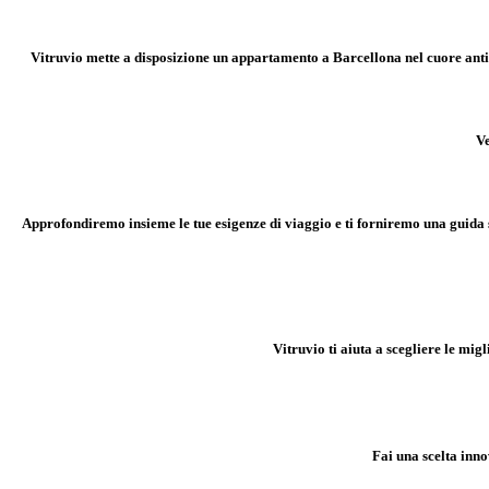
Vitruvio mette a disposizione un appartamento a Barcellona nel cuore antic
Ve
Approfondiremo insieme le tue esigenze di viaggio e ti forniremo una guida 
Vitruvio ti aiuta a scegliere le migl
Fai una scelta inno