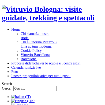
Home
Chi siamo
La nostra
storia
Chi è Onorina Pirazzoli?
Una zdàura moderna
Cookie Policy
Vitruvio Barcellona
Barcellona
Proposte didattiche
Per le scuole e i centri estivi
Calendario
iniziative
Foto
I nostri progetti
Iniziative per tutti i gusti!
Search
Cerca...