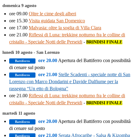
domenica 9 agosto
ore 09.00
Oltre le cime degli alberi
ore 15.30
Visita guidata San Domenico
ore 17.00
Malvasia: oltre la soglia di Villa Clara
ore 21.00
Riflessi di Luna: trekking notturno fra le colline di
cristallo - Speciale Notti delle Perseidi
-
BRINDISI FINALE
lunedì 10 agosto - San Lorenzo
ore 20.00
Apertura del Battiferro con possibilità
Battiferro
di cenare sul posto
ore 21.00
Stelle Scadenti - speciale notte di San
Battiferro
Lorenzo con Marco Dondarini e Davide Dalfiume per la
rassegna “Un etto di Bologna”
ore 21.00
Riflessi di Luna: trekking notturno fra le colline di
cristallo - Speciale Notti delle Perseidi
-
BRINDISI FINALE
martedì 11 agosto
ore 20.00
Apertura del Battiferro con possibilità
Battiferro
di cenare sul posto
ore 21.00
Serata Afrocaribe - Salsa & Kizomba
Battiferro