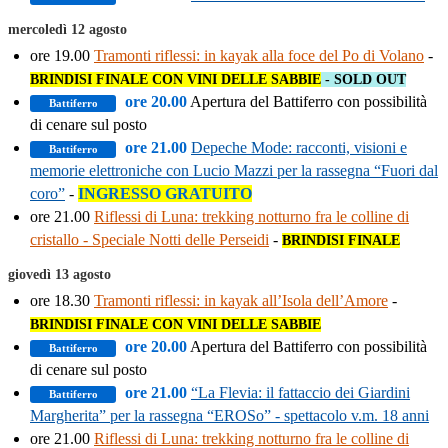
mercoledì 12 agosto
ore 19.00
Tramonti riflessi: in kayak alla foce del Po di Volano
-
BRINDISI FINALE CON VINI DELLE SABBIE
- SOLD OUT
ore 20.00
Apertura del Battiferro con possibilità
Battiferro
di cenare sul posto
ore 21.00
Depeche Mode: racconti, visioni e
Battiferro
memorie elettroniche con Lucio Mazzi per la rassegna “Fuori dal
coro”
-
INGRESSO GRATUITO
ore 21.00
Riflessi di Luna: trekking notturno fra le colline di
cristallo - Speciale Notti delle Perseidi
-
BRINDISI FINALE
giovedì 13 agosto
ore 18.30
Tramonti riflessi: in kayak all’Isola dell’Amore
-
BRINDISI FINALE CON VINI DELLE SABBIE
ore 20.00
Apertura del Battiferro con possibilità
Battiferro
di cenare sul posto
ore 21.00
“La Flevia: il fattaccio dei Giardini
Battiferro
Margherita” per la rassegna “EROSo” - spettacolo v.m. 18 anni
ore 21.00
Riflessi di Luna: trekking notturno fra le colline di