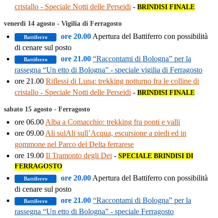
cristallo - Speciale Notti delle Perseidi
-
BRINDISI FINALE
venerdì 14 agosto - Vigilia di Ferragosto
ore 20.00
Apertura del Battiferro con possibilità
Battiferro
di cenare sul posto
ore 21.00
“Raccontami di Bologna” per la
Battiferro
rassegna “Un etto di Bologna” - speciale vigilia di Ferragosto
ore 21.00
Riflessi di Luna: trekking notturno fra le colline di
cristallo - Speciale Notti delle Perseidi
-
BRINDISI FINALE
sabato 15 agosto - Ferragosto
ore 06.00
Alba a Comacchio: trekking fra ponti e valli
ore 09.00
Ali sulAli sull’Acqua, escursione a piedi ed in
gommone nel Parco del Delta ferrarese
ore 19.00
Il Tramonto degli Dei
-
SPECIALE BRINDISI DI
FERRAGOSTO
ore 20.00
Apertura del Battiferro con possibilità
Battiferro
di cenare sul posto
ore 21.00
“Raccontami di Bologna” per la
Battiferro
rassegna “Un etto di Bologna” - speciale Ferragosto