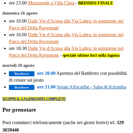
ore 23.00
Mezzanotte a Villa Clara
-
BRINDISI FINALE
domenica 16 agosto
ore 10.00
Dalle Vie d'Acqua alla Via Lattea: in gommone nel
Parco del Delta Ravennate
ore 16.00
Dalle Vie d'Acqua alla Via Lattea: in gommone nel
Parco del Delta Ravennate
ore 18.30
Dalle Vie d'Acqua alla Via Lattea: in gommone nel
Parco del Delta Ravennate
-
speciale ultime luci sulla laguna
martedì 18 agosto
ore 20.00
Apertura del Battiferro con possibilità
Battiferro
di cenare sul posto
ore 21.00
Serata Afrocaribe - Salsa & Kizomba
Battiferro
SCOPRI IL CALENDARIO COMPLETO
Per prenotare
Puoi contattarci telefonicamente (anche nei giorni festivi) tel.
329
3659446