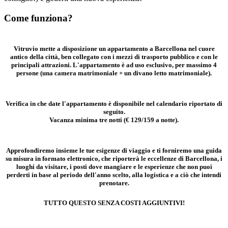
Come funziona?
Vitruvio mette a disposizione un appartamento a Barcellona nel cuore
antico della citt
à
, ben collegato con i mezzi di trasporto pubblico e con le
principali attrazioni. L'appartamento è ad uso esclusivo, per massimo 4
persone (una camera matrimoniale + un divano letto matrimoniale).
Verifica in che date l'appartamento è disponibile nel calendario riportato di
seguito.
Vacanza minima tre notti (€ 129/159 a notte).
Approfondiremo insieme le tue esigenze di viaggio e ti forniremo una guida
su misura in formato elettronico, che riporter
à le
eccellenze di Barcellona, i
luoghi da visitare, i posti dove mangiare e le esperienze che non puoi
perderti in base al periodo dell'anno scelto, alla logistica e a ci
ò
che intendi
prenotare.
TUTTO QUESTO SENZA COSTI AGGIUNTIVI!