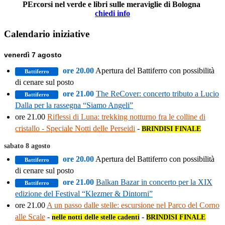
PErcorsi nel verde e libri sulle meraviglie di Bologna
chiedi info
Calendario iniziative
venerdì 7 agosto
ore 20.00
Apertura del Battiferro con possibilità
Battiferro
di cenare sul posto
ore 21.00
The ReCover: concerto tributo a Lucio
Battiferro
Dalla per la rassegna “Siamo Angeli”
ore 21.00
Riflessi di Luna: trekking notturno fra le colline di
cristallo - Speciale Notti delle Perseidi
-
BRINDISI FINALE
sabato 8 agosto
ore 20.00
Apertura del Battiferro con possibilità
Battiferro
di cenare sul posto
ore 21.00
Balkan Bazar in concerto per la XIX
Battiferro
edizione del Festival “Klezmer & Dintorni”
ore 21.00
A un passo dalle stelle: escursione nel Parco del Corno
alle Scale
-
-
nelle notti delle stelle cadenti
BRINDISI FINALE