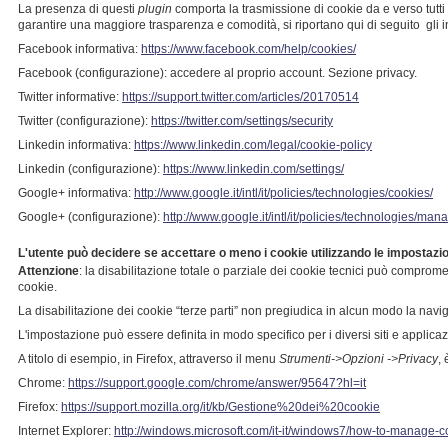
La presenza di questi
plugin
comporta la trasmissione di cookie da e verso tutti i 
garantire una maggiore trasparenza e comodità, si riportano qui di seguito gli in
Facebook informativa:
https://www.facebook.com/help/cookies/
Facebook (configurazione): accedere al proprio account. Sezione privacy.
Twitter informative:
https://support.twitter.com/articles/20170514
Twitter (configurazione):
https://twitter.com/settings/security
Linkedin informativa:
https://www.linkedin.com/legal/cookie-policy
Linkedin (configurazione):
https://www.linkedin.com/settings/
Google+ informativa:
http://www.google.it/intl/it/policies/technologies/cookies/
Google+ (configurazione):
http://www.google.it/intl/it/policies/technologies/man
L'utente può decidere se accettare o meno i cookie utilizzando le impostazio
Attenzione
: la disabilitazione totale o parziale dei cookie tecnici può compromette
cookie.
La disabilitazione dei cookie “terze parti” non pregiudica in alcun modo la navig
L'impostazione può essere definita in modo specifico per i diversi siti e applicazi
A titolo di esempio, in Firefox, attraverso il menu
Strumenti->Opzioni ->Privacy
,
Chrome:
https://support.google.com/chrome/answer/95647?hl=it
Firefox:
https://support.mozilla.org/it/kb/Gestione%20dei%20cookie
Internet Explorer:
http://windows.microsoft.com/it-it/windows7/how-to-manage-co