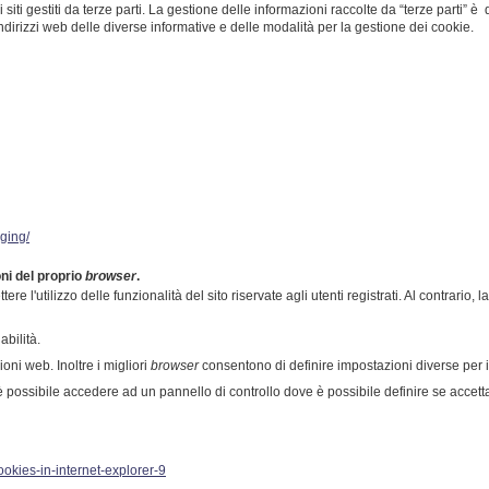
siti gestiti da terze parti. La gestione delle informazioni raccolte da “terze parti” è d
dirizzi web delle diverse informative e delle modalità per la gestione dei cookie.
aging/
ni del proprio
browser
.
re l'utilizzo delle funzionalità del sito riservate agli utenti registrati. Al contrario
abilità.
oni web. Inoltre i migliori
browser
consentono di definire impostazioni diverse per i c
 è possibile accedere ad un pannello di controllo dove è possibile definire se accetta
okies-in-internet-explorer-9