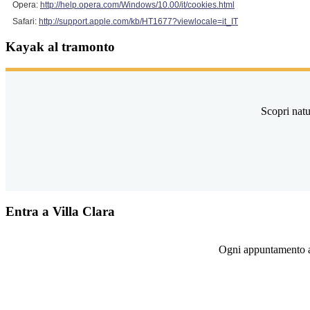
Opera:
http://help.opera.com/Windows/10.00/it/cookies.html
Safari:
http://support.apple.com/kb/HT1677?viewlocale=it_IT
Kayak al tramonto
Scopri natu
Entra a Villa Clara
Ogni appuntamento ap