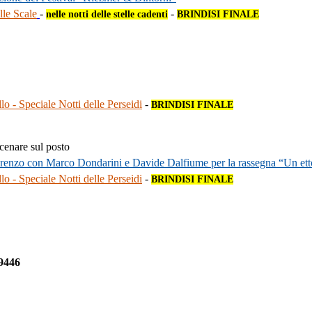
lle Scale
-
-
nelle notti delle stelle cadenti
BRINDISI FINALE
llo - Speciale Notti delle Perseidi
-
BRINDISI FINALE
 cenare sul posto
 Lorenzo con Marco Dondarini e Davide Dalfiume per la rassegna “Un et
llo - Speciale Notti delle Perseidi
-
BRINDISI FINALE
9446