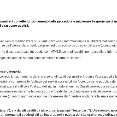
 garantire il corretto funzionamento delle procedure e migliorare l'esperienza di 
i e su come gestirli.
ver web di memorizzare sul client (il
browser
) informazioni da riutilizzare nel corso
enze dell'utente, dal singolo
browser
sullo specifico dispositivo utilizzato (computer,
orme di
storage
locale introdotte con HTML5, sono utilizzabili per raccogliere informa
ogie similari utilizzando semplicemente il termine “cookie”.
verse categorie:
l corretto funzionamento del sito e sono utilizzati per gestire il login e l'accesso alle 
vazione compromette l'utilizzo dei servizi accessibili da
login
. La parte pubblica del
 analizzare il traffico e l'utilizzo del sito in modo anonimo. Questi cookie, pur senza
sistema e migliorarne le prestazioni e l'usabilità. La disattivazione di tali cookie p
entificare (in modo anonimo e non) le preferenze dell'utente e migliorare la sua esper
ietari”), sia da siti gestiti da altre organizzazioni (“terze parti”). Un esempio 
irettamente dai suddetti siti ed integrati nella pagina del sito ospitante. L'utiliz