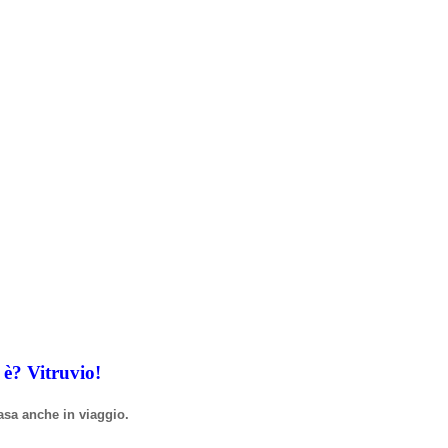
i
è
? Vitruvio!
asa anche in viaggio.