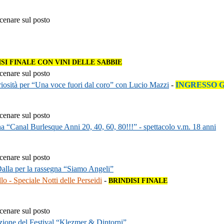
 cenare sul posto
ISI FINALE CON VINI DELLE SABBIE
 cenare sul posto
uriosità per “Una voce fuori dal coro” con Lucio Mazzi
-
INGRESSO 
 cenare sul posto
 “Canal Burlesque Anni 20, 40, 60, 80!!!” - spettacolo v.m. 18 anni
 cenare sul posto
alla per la rassegna “Siamo Angeli”
llo - Speciale Notti delle Perseidi
-
BRINDISI FINALE
 cenare sul posto
zione del Festival “Klezmer & Dintorni”