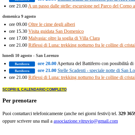
ore 21.00
A un passo dalle stelle: escursione nel Parco del
Corno a
domenica 9 agosto
ore 09.00
Oltre le cime degli alberi
ore 15.30
Visita guidata San Domenico
ore 17.00
Malvasia: oltre la soglia di Villa Clara
ore 21.00
Riflessi di Luna: trekking notturno fra le colline di crista
lunedì 10 agosto - San Lorenzo
ore 20.00
Apertura del Battiferro con possibilità di
Battiferro
ore 21.00
Stelle Scadenti - speciale notte di San
Battiferro
ore 21.00
Riflessi di Luna: trekking notturno fra le colline di crista
SCOPRI IL CALENDARIO COMPLETO
Per prenotare
Puoi contattarci telefonicamente (anche nei giorni festivi) tel.
329 365
oppure scrivere una mail a
associazione.vitruvio@gmail.com