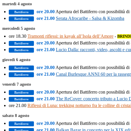
martedì 4 agosto
ore 20.00
Apertura del Battiferro con possibilità di
Battiferro
ore 21.00
Serata Afrocaribe - Salsa & Kizomba
Battiferro
mercoledì 5 agosto
ore 18.30
Tramonti riflessi: in kayak all’Isola dell’Amore
-
BRIND
ore 20.00
Apertura del Battiferro con possibilità di
Battiferro
ore 21.00
Lucio Dalla: racconti, video, ascolti e c
Battiferro
giovedì 6 agosto
ore 20.00
Apertura del Battiferro con possibilità di
Battiferro
ore 21.00
Canal Burlesque ANNI 60 per la rassegna
Battiferro
venerdì 7 agosto
ore 20.00
Apertura del Battiferro con possibilità di
Battiferro
ore 21.00
The ReCover: concerto tributo a Lucio D
Battiferro
ore 21.00
Riflessi di Luna: trekking notturno fra le colline di crista
sabato 8 agosto
ore 20.00
Apertura del Battiferro con possibilità di
Battiferro
ore 21.00
Balkan Bazar in concerto per la XIX edi
Battiferro