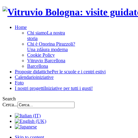
Home
Chi siamo
La nostra
storia
Chi è Onorina Pirazzoli?
Una zdàura moderna
Cookie Policy
Vitruvio Barcellona
Barcellona
Proposte didattiche
Per le scuole e i centri estivi
Calendario
iniziative
Foto
I nostri progetti
Iniziative per tutti i gusti!
Search
Cerca...
Skip to content