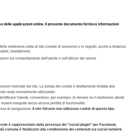
uso delle applicazioni online. Il presente documento fornisce informazioni
 della medesima visita al sito (cookie di sessione) o in seguito, anche a distanza
 tablet, smartphone).
zioni sul comportamento dell'utente e sull'utilizzo dei servizi.
funzioni riservate del sito. La durata dei cookie è strettamente limitata alla
 sito resta normalmente utilizzabile.
 identificare l'utente, consentono, per esempio, di rilevare se il medesimo utente
uò essere eseguita senza alcuna perdita di funzionalità.
ienza di navigazione.
Il sito Vitruvio non utilizzano cookie di questo tipo.
notevole è rappresentato dalla presenza dei “social plugin” per Facebook,
zo più comune
è finalizzato alla condivisione dei contenuti sui social network.