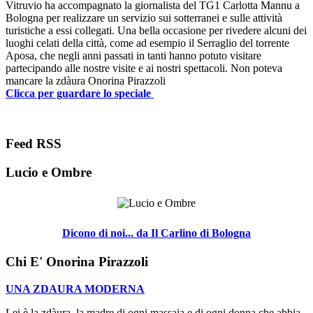
Vitruvio ha accompagnato la giornalista del TG1 Carlotta Mannu a
Bologna per realizzare un servizio sui sotterranei e sulle attività
turistiche a essi collegati. Una bella occasione per rivedere alcuni dei
luoghi celati della città, come ad esempio il Serraglio del torrente
Aposa, che negli anni passati in tanti hanno potuto visitare
partecipando alle nostre visite e ai nostri spettacoli. Non poteva
mancare la zdàura Onorina Pirazzoli
Clicca per guardare lo speciale
Feed RSS
Lucio e Ombre
Dicono di noi... da Il Carlino di Bologna
Chi E' Onorina Pirazzoli
UNA ZDAURA MODERNA
Lei è la zdàura, la madre di ogni massaia e di ogni donna che abbia