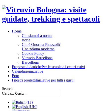
Home
Chi siamo
La nostra
storia
Chi è Onorina Pirazzoli?
Una zdàura moderna
Cookie Policy
Vitruvio Barcellona
Barcellona
Proposte didattiche
Per le scuole e i centri estivi
Calendario
iniziative
Foto
I nostri progetti
Iniziative per tutti i gusti!
Search
Cerca...