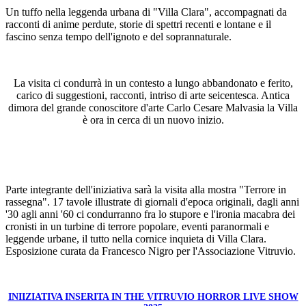
Un tuffo nella leggenda urbana di "Villa Clara", accompagnati da
racconti di anime perdute, storie di spettri recenti e lontane e il
fascino senza tempo dell'ignoto e del soprannaturale.
La visita ci condurrà in un contesto a lungo abbandonato e ferito,
carico di suggestioni, racconti, intriso di arte seicentesca. Antica
dimora del grande conoscitore d'arte Carlo Cesare Malvasia la Villa
è ora in cerca di un nuovo inizio.
Parte integrante dell'iniziativa sarà la visita alla mostra "Terrore in
rassegna". 17 tavole illustrate di giornali d'epoca originali, dagli anni
'30 agli anni '60 ci condurranno fra lo stupore e l'ironia macabra dei
cronisti in un turbine di terrore popolare, eventi paranormali e
leggende urbane, il tutto nella cornice inquieta di Villa Clara.
Esposizione curata da Francesco Nigro per l'Associazione Vitruvio.
INIIZIATIVA INSERITA IN THE VITRUVIO HORROR LIVE SHOW