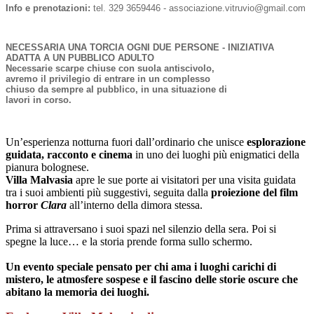
Info e prenotazioni:
tel. 329 3659446 - associazione.vitruvio@gmail.com
NECESSARIA UNA TORCIA OGNI DUE PERSONE - INIZIATIVA
ADATTA A UN PUBBLICO ADULTO
Necessarie scarpe chiuse con suola antiscivolo,
avremo il privilegio di entrare in un complesso
chiuso da sempre al pubblico, in una situazione di
lavori in corso.
Un’esperienza notturna fuori dall’ordinario che unisce
esplorazione
guidata, racconto e cinema
in uno dei luoghi più enigmatici della
pianura bolognese.
Villa Malvasia
apre le sue porte ai visitatori per una visita guidata
tra i suoi ambienti più suggestivi, seguita dalla
proiezione del film
horror
Clara
all’interno della dimora stessa.
Prima si attraversano i suoi spazi nel silenzio della sera. Poi si
spegne la luce… e la storia prende forma sullo schermo.
Un evento speciale pensato per chi ama i luoghi carichi di
mistero, le atmosfere sospese e il fascino delle storie oscure che
abitano la memoria dei luoghi.