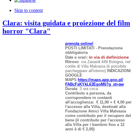
Skip to content
Clara: visita guidata e proiezione del film
horror "Clara"
prenota online!
POSTI LIMITATI - Prenotazione
obbligatoria
in via di definizione
Date e orari:
Ritrovo
: via Zanardi 449 Bologna, nel
cortile di Villa Malvasia (è possibile
parcheggiare all'interno)
INDICAZIONI
GOOGLE
MAPS
https://maps.app.goo.gl/
FABcFxKYkL63EgoM6?g_st=aw
Durata
: 3 ora circa
Contributo a persona, da
corrispondere in contanti
all'accoglienza:
€ 11,00 + € 4,00 per
l'accesso alla Villa, destinati alla
Fondazione Amici Villa Malvasia
come contributo per il recupero del
bene (il contributo per l'accesso
alla Villa per i bambini fino a 12
anni è di € 2,00)