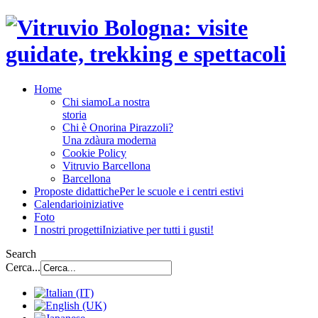
Home
Chi siamo
La nostra
storia
Chi è Onorina Pirazzoli?
Una zdàura moderna
Cookie Policy
Vitruvio Barcellona
Barcellona
Proposte didattiche
Per le scuole e i centri estivi
Calendario
iniziative
Foto
I nostri progetti
Iniziative per tutti i gusti!
Search
Cerca...