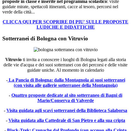
proposte in classe e inserite nel programma scolastico
: visite
guidate mirate, spettacoli itineranti, cacce al tesoro, percorsi nel
verde della città...
CLICCA QUI PER SCOPRIRE DI PIU' SULLE PROPOSTE
LUDICHE E DIDATTICHE
Sotterranei di Bologna con Vitruvio
Vitruvio
ti invita a conoscere i luoghi di Bologna legati alla storia
delle vie d'acqua e dei suoi sotterranei con dei percorsi e delle visite
guidate uniche. Al momento in calendario
-
La Pancia di Bologna: dalla Montagnola ai suoi sotterranei
(con visita alle gallerie sotterranee della Montagnola)
-
Quattro proposte dedicate al sito sotterraneo di Bagni di
Mario/Conserva di Valverde
-
Visita guidata agli scavi sotterranei della Biblioteca Salaborsa
-
Visita guidata alla Cattedrale di San Pietro e alla sua cripta
-
Black-Trek: Cronache dal Profondo (con accesso alla Cripta