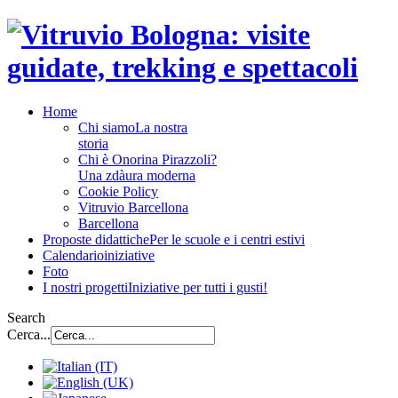
Home
Chi siamo
La nostra
storia
Chi è Onorina Pirazzoli?
Una zdàura moderna
Cookie Policy
Vitruvio Barcellona
Barcellona
Proposte didattiche
Per le scuole e i centri estivi
Calendario
iniziative
Foto
I nostri progetti
Iniziative per tutti i gusti!
Search
Cerca...