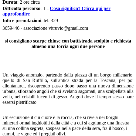
Durata
: 2 ore circa
Difficoltà percorso
: T -
Cosa significa? Clicca qui per
approfondire
Info e prenotazioni
: tel.
329
3659446
- associazione.vitruvio@gmail.com
si consigliano scarpe chiuse con battistrada scolpito e richiesta
almeno una torcia ogni due persone
Un viaggio anomalo, partendo dalla piazza di un borgo millenario,
quello di San Ruffillo, sull'antica strada per la Toscana, per poi
allontanarci, riscoprendo passo dopo passo una nuova dimensione
urbana, sfiorando angoli che si svelano sagomati, una scalpellata alla
volta, nei cristalli lucenti di gesso. Angoli dove il tempo stesso pare
essersi pietrificato.
Un'escursione il cui cuore è la roccia, che si rivela nei borghi
minerari ormai inghiottiti dalla città e a cui si aggiunge una finestra
su una collina segreta, sospesa nella pace della sera, fra il bosco, i
campi, le vigne ed i pregiati olivi.